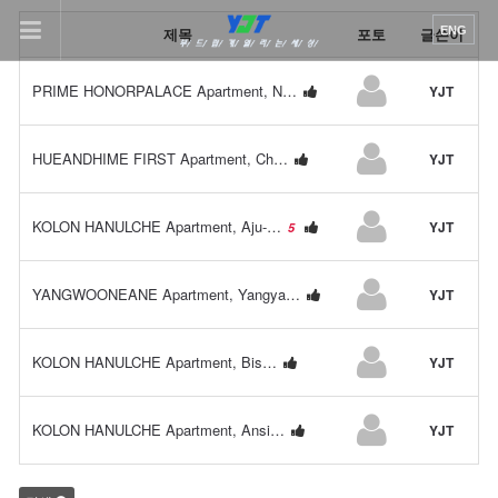
이메일을
제목
포토
글쓴이
ENG
입력하시면
답변
PRIME HONORPALACE Apartment, N…
YJT
2
등록
미등록페이지
시
답변이
HUEANDHIME FIRST Apartment, Ch…
YJT
2
이메일로
전송됩니다.
KOLON HANULCHE Apartment, Aju-…
YJT
2
5
YANGWOONEANE Apartment, Yangya…
YJT
2
KOLON HANULCHE Apartment, Bis…
YJT
2
KOLON HANULCHE Apartment, Ansi…
YJT
2